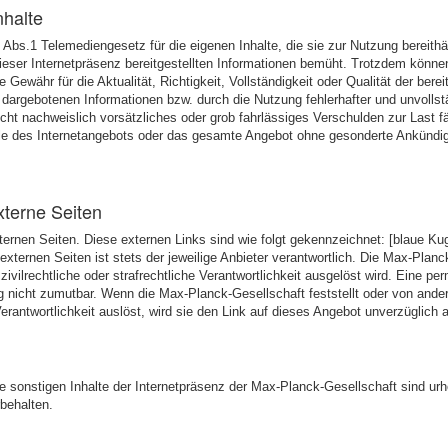
nhalte
7 Abs.1 Telemediengesetz für die eigenen Inhalte, die sie zur Nutzung bereith
 dieser Internetpräsenz bereitgestellten Informationen bemüht. Trotzdem könn
währ für die Aktualität, Richtigkeit, Vollständigkeit oder Qualität der berei
 dargebotenen Informationen bzw. durch die Nutzung fehlerhafter und unvollst
icht nachweislich vorsätzliches oder grob fahrlässiges Verschulden zur Last fä
eile des Internetangebots oder das gesamte Angebot ohne gesonderte Ankündi
xterne Seiten
ernen Seiten. Diese externen Links sind wie folgt gekennzeichnet: [blaue Kug
n externen Seiten ist stets der jeweilige Anbieter verantwortlich. Die Max-Pla
zivilrechtliche oder strafrechtliche Verantwortlichkeit ausgelöst wird. Eine pe
g nicht zumutbar. Wenn die Max-Planck-Gesellschaft feststellt oder von ander
e Verantwortlichkeit auslöst, wird sie den Link auf dieses Angebot unverzüglic
 sonstigen Inhalte der Internetpräsenz der Max-Planck-Gesellschaft sind urh
behalten.