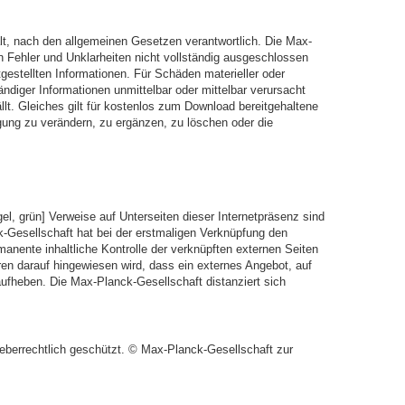
ält, nach den allgemeinen Gesetzen verantwortlich. Die Max-
en Fehler und Unklarheiten nicht vollständig ausgeschlossen
tgestellten Informationen. Für Schäden materieller oder
ändiger Informationen unmittelbar oder mittelbar verursacht
llt. Gleiches gilt für kostenlos zum Download bereitgehaltene
gung zu verändern, zu ergänzen, zu löschen oder die
el, grün] Verweise auf Unterseiten dieser Internetpräsenz sind
nck-Gesellschaft hat bei der erstmaligen Verknüpfung den
rmanente inhaltliche Kontrolle der verknüpften externen Seiten
en darauf hingewiesen wird, dass ein externes Angebot, auf
h aufheben. Die Max-Planck-Gesellschaft distanziert sich
eberrechtlich geschützt. © Max-Planck-Gesellschaft zur